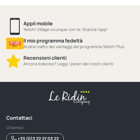
Appli mobile
Yelloh! Village ovunque con te. Scarica l'app!
Il mio programma fedeltà
Andrai matto dei vantaggi del programma Yelloh! Plus
Recensioni clienti
Ancora indeciso? Leggi i pareri dei nostri clienti
Contattaci
Chiamaci
+33 (0)3 22 27 03 22