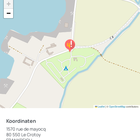
+
−
Leaflet
|
©
OpenStreetMap
contributors
Koordinaten
1570 rue de mayocq
80 550 Le Crotoy