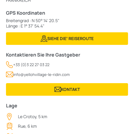
FRANKREICH
GPS Koordinaten
Breitengrad : N 50° 14' 20.5"
Länge : E 1° 37' 54.4"
SIEHE DIEʼ REISEROUTE
Kontaktieren Sie Ihre Gastgeber
+33 (0)3 22 27 03 22
info@yellohvillage-le-ridin.com
KONTAKT
Lage
Le Crotoy, 5 km
Rue, 6 km