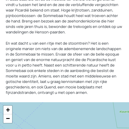
vindt u tussen het land en de zee de verbluffende vergezichten
waar Picardië bekend om staat. Hoge krijtrotsen, zandduinen,
pijnboombossen: de Sommebaai houdt heel wat troeven achter
de hand. Breng een bezoek aan de zeehondenkolonie die hier
sinds vele jaren thuis is, bewonder de trekvogels en ontdek op uw
wandelingen de Henson-paarden.
En wat dacht u van een ritje met de stoomtrein? Het is een
originele manier om niets van de adembenemende landschappen
in de Sommebaai te missen. Ervaar de sfeer van de belle epoque
en geniet van de enorme natuurpracht die de Picardische kust
voor u in petto heeft. Naast een schitterende natuur heeft de
Sommebaai ook enkele steden in de aanbieding die beslist de
moeite waard zijn. Amiens, een stad met een middeleeuwse en
gotische identiteit, laat u graag kennismaken met zijn rijke
geschiedenis, en ook Quend, een mooie badplaats met
fijnzandstranden, ontvangt u met open armen.
+
−