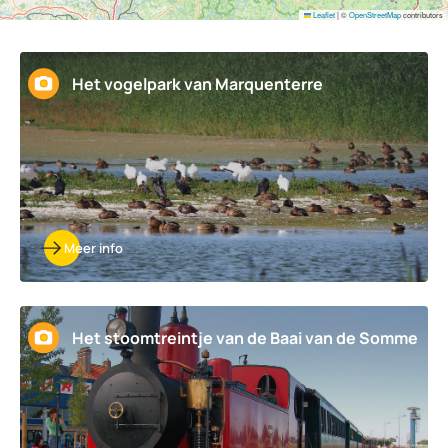
Leaflet
|
©
OpenStreetMap
contributors
Het vogelpark van Marquenterre
Meer info
Het stoomtreintje van de Baai van de Somme